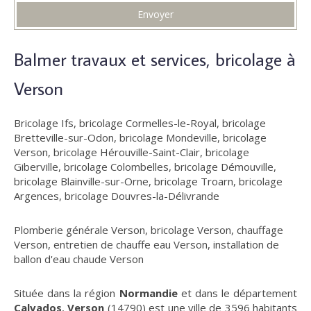
Envoyer
Balmer travaux et services, bricolage à
Verson
Bricolage Ifs
,
bricolage Cormelles-le-Royal
,
bricolage
Bretteville-sur-Odon
,
bricolage Mondeville
,
bricolage
Verson
,
bricolage Hérouville-Saint-Clair
,
bricolage
Giberville
,
bricolage Colombelles
,
bricolage Démouville
,
bricolage Blainville-sur-Orne
,
bricolage Troarn
,
bricolage
Argences
,
bricolage Douvres-la-Délivrande
Plomberie générale Verson
,
bricolage Verson
,
chauffage
Verson
,
entretien de chauffe eau Verson
,
installation de
ballon d'eau chaude Verson
Située dans la région
Normandie
et dans le département
Calvados
,
Verson
(14790) est une ville de 3596 habitants