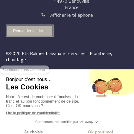
14970
Benouville
France
Afficher le téléphone
Demander un devis
©2020 Ets Balmer travaux et services - Plomberie,
chauffage
Plan du site
Mentions légales
Création et référencement du site par Simplébo
Ce site a été proposé par la
CAPEB