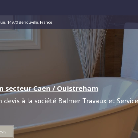
vue, 14970 Benouville, France
on secteur Caen / Ouistreham
evis à la société Balmer Travaux et Services
vis