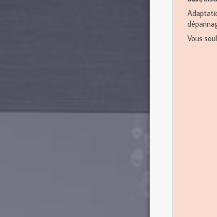
Adaptatio
dépannage
Vous sou