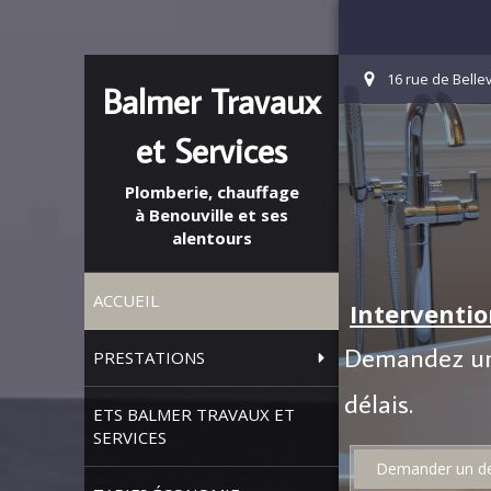
16 rue de Belle
Balmer Travaux
et Services
Plomberie, chauffage
à Benouville et ses
alentours
ACCUEIL
Interventi
Demandez un d
PRESTATIONS
délais.
ETS BALMER TRAVAUX ET
SERVICES
Demander un de