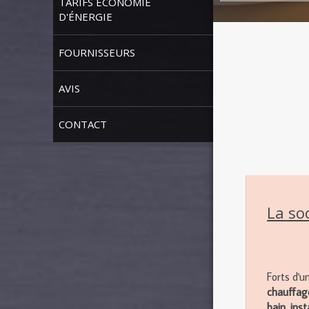
TARIFS ÉCONOMIE
D'ÉNERGIE
FOURNISSEURS
AVIS
CONTACT
La so
Forts d'u
chauffag
bain, ins