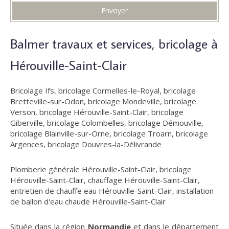
Envoyer
Balmer travaux et services, bricolage à
Hérouville-Saint-Clair
Bricolage Ifs
,
bricolage Cormelles-le-Royal
,
bricolage
Bretteville-sur-Odon
,
bricolage Mondeville
,
bricolage
Verson
,
bricolage Hérouville-Saint-Clair
,
bricolage
Giberville
,
bricolage Colombelles
,
bricolage Démouville
,
bricolage Blainville-sur-Orne
,
bricolage Troarn
,
bricolage
Argences
,
bricolage Douvres-la-Délivrande
Plomberie générale Hérouville-Saint-Clair
,
bricolage
Hérouville-Saint-Clair
,
chauffage Hérouville-Saint-Clair
,
entretien de chauffe eau Hérouville-Saint-Clair
,
installation
de ballon d'eau chaude Hérouville-Saint-Clair
Située dans la région
Normandie
et dans le département