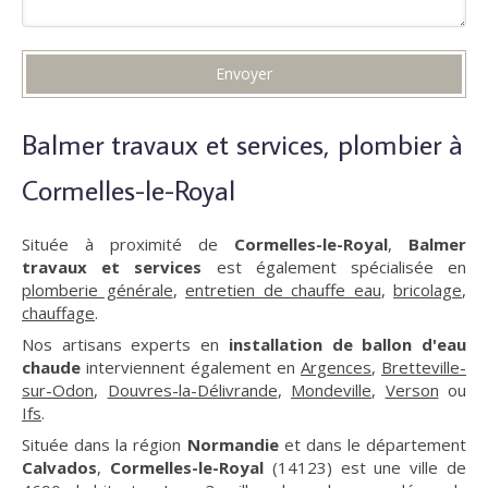
Envoyer
Balmer travaux et services, plombier à
Cormelles-le-Royal
Située à proximité de
Cormelles-le-Royal
,
Balmer
travaux et services
est également spécialisée en
plomberie générale
,
entretien de chauffe eau
,
bricolage
,
chauffage
.
Nos artisans experts en
installation de ballon d'eau
chaude
interviennent également en
Argences
,
Bretteville-
sur-Odon
,
Douvres-la-Délivrande
,
Mondeville
,
Verson
ou
Ifs
.
Située dans la région
Normandie
et dans le département
Calvados
,
Cormelles-le-Royal
(14123) est une ville de