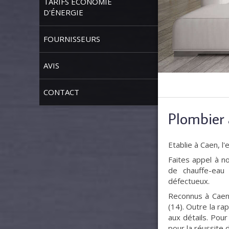
TARIFS ÉCONOMIE
D'ÉNERGIE
FOURNISSEURS
AVIS
CONTACT
Plombier 
Etablie à Caen, l
Faites appel à n
de chauffe-eau 
défectueux.
Reconnus à Caen 
(14). Outre la ra
aux détails. Pou
pour la réussite 